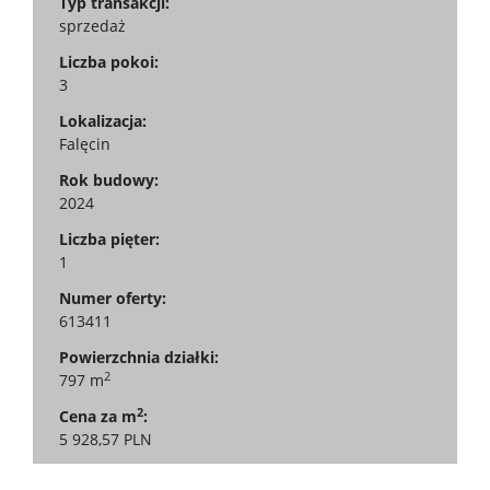
Typ transakcji:
sprzedaż
Liczba pokoi:
3
Lokalizacja:
Falęcin
Rok budowy:
2024
Liczba pięter:
1
Numer oferty:
613411
Powierzchnia działki:
2
797 m
2
Cena za m
:
5 928,57 PLN