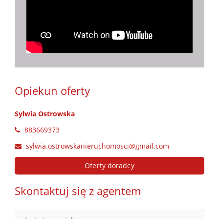
Opiekun oferty
Sylwia Ostrowska
883669373
sylwia.ostrowskanieruchomosci@gmail.com
Oferty doradcy
Skontaktuj się z agentem