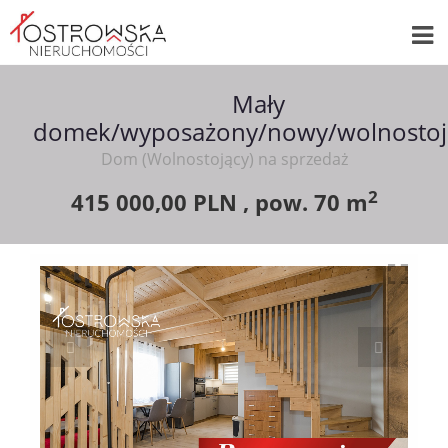
Mały
domek/wyposażony/nowy/wolnostoj
Dom (Wolnostojący) na sprzedaż
2
415 000,00 PLN ,
pow.
70 m