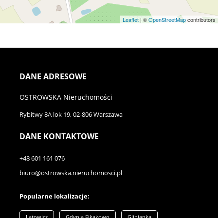
Leaflet
| ©
OpenStreetMap
contributors
DANE ADRESOWE
OSTROWSKA Nieruchomości
Rybitwy 8A lok 19
, 02-806 Warszawa
DANE KONTAKTOWE
+48 601 161 076
biuro@ostrowska.nieruchomosci.pl
Popularne lokalizacje:
Latowicz
Gdynia Fikakowo
Glinianka